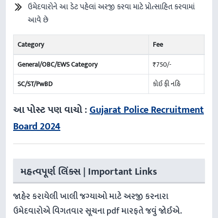
ઉમેદવારોને આ ડેટ પહેલાં અરજી કરવા માટે પ્રોત્સાહિત કરવામાં
આવે છે
Category
Fee
General/OBC/EWS Category
₹750/-
SC/ST/PwBD
કોઈ ફી નહિ
આ પોસ્ટ પણ વાચો :
Gujarat Police Recruitment
Board 2024
મહત્વપૂર્ણ લિંક્સ | Important Links
જાહેર કરાયેલી ખાલી જગ્યાઓ માટે અરજી કરનારા
ઉમેદવારોએ વિગતવાર સૂચના pdf મારફતે જવું જોઈએ.