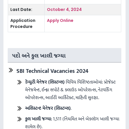
Last Date:
October 4, 2024
Application
Apply Online
Procedure
પદો અને કુલ ખાલી જગ્યા
SBI Technical Vacancies 2024
ડેપ્યુટી
મેનેજર
(
સિસ્ટમ્સ
)
વિવિધ વિશિષ્ટતાઓમાં: પ્રોજેક્ટ
મેનેજમેન્ટ, ઈન્ફ્રા સપોર્ટ & ક્લાઉડ ઓપરેશન્સ, નેટવર્કિંગ
ઓપરેશન્સ, આઈટી આર્કિટેક્ટ, માહિતી સુરક્ષા.
અસિસ્ટન્ટ
મેનેજર
(
સિસ્ટમ્સ
)
.
કુલ
ખાલી
જગ્યા
: 1,511 (નિયમિત અને બેકલૉગ ખાલી જગ્યા
શામેલ છે).