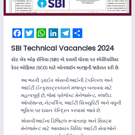
Facebook
Twitter
WhatsApp
LinkedIn
Telegram
Share
SBI Technical Vacancies 2024
સ્ટેટ બેંક ઓફ ઈન્ડિયા (SBI) એ કાયમી ધોરણ પર સ્પેશિયલિસ્ટ
કેડર ઓફિસર (SCO) માટે ઓનલાઈન અરજીની જાહેરાત કરી છે.
આ ભરતી ડ્રાઈવ એસબીઆઈની ટેકનિકલ અને
આઈટી ઈન્ફ્રાસ્ટ્રક્ચરને મજબૂત બનાવવા માટે
મહત્વપૂર્ણ છે, જેમાં પ્રોજેક્ટ મેનેજમેન્ટ, ક્લાઉડ
ઓપરેશન્સ, નેટવર્કિંગ, આઈટી સિક્યુરિટી અને વધુની
ભૂમિકા પર ધ્યાન કેન્દ્રિત કરવામાં આવે છે.
એસબીઆઈના ડિજિટલ રૂપાંતરણ અને સિસ્ટમ
મેનેજમેન્ટ માટે આવશ્યક વિવિધ આઈટી સેવાઓને