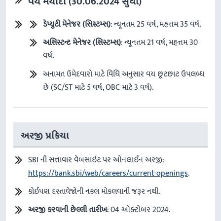
વય
મર્યાદા
(30.06.2024
સુધી
)
ડેપ્યુટી
મેનેજર
(
સિસ્ટમ્સ
)
: ન્યૂનતમ 25 વર્ષ, મહત્તમ 35 વર્ષ.
અસિસ્ટન્ટ
મેનેજર
(
સિસ્ટમ્સ
)
: ન્યૂનતમ 21 વર્ષ, મહત્તમ 30
વર્ષ.
અનામત ઉમેદવારો માટે વિધિ અનુસાર વય છૂટછાટ ઉપલબ્ધ
છે (SC/ST માટે 5 વર્ષ, OBC માટે 3 વર્ષ).
અરજી પ્રક્રિયા
SBI ની સત્તાવાર વેબસાઇટ પર ઓનલાઈન અરજી:
https://bank.sbi/web/careers/current-openings
.
કોઈપણ દસ્તાવેજોની નકલ મોકલવાની જરૂર નથી.
અરજી
કરવાની
છેલ્લી
તારીખ
: 04 ઓક્ટોબર 2024.