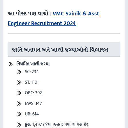
આ પોસ્ટ પણ વાચો :
VMC Sainik & Asst
Engineer Recruitment 2024
જાતિ અનામત અને ખાલી જગ્યાઓનો વિભાજન
નિયમિત
ખાલી
જગ્યા
:
SC: 234
ST: 110
OBC: 392
EWS: 147
UR: 614
કુલ
: 1,497 (જેમા PwBD પણ શામેલ છે).