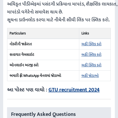
અધિકૃત પીડીએફમાં પસંદગી પ્રક્રિયાના માપદંડ, શૈક્ષણિક લાય
માપદંડો વગેરેનો સમાવેશ થાય છે.
સૂચના ડાઉનલોડ કરવા માટે નીચેની સીધી લિંક પર ક્લિક કરો.
Particulars
Links
નોકરીની જાહેરાત
અહીં ક્લિક કરો
સત્તાવાર વેબસાઇટ
અહીં ક્લિક કરો
ઓનલાઈન અરજી કરો
અહીં ક્લિક કરો
અમારી ફ્રી WhatsApp ચેનલમાં જોડાઓ
અહીં જોડાઓ
આ પોસ્ટ પણ વાચો :
GTU recruitment 2024
Frequently Asked Questions