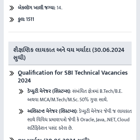
બેકલૉગ
ખાલી
જગ્યા
: 14.
કુલ: 1511
શૈક્ષણિક લાયકાત અને વય મર્યાદા (30.06.2024
સુધી)
Qualification for SBI Technical Vacancies
2024
ડેપ્યુટી
મેનેજર
(
સિસ્ટમ્સ
)
: સંબંધિત ક્ષેત્રમાં B.Tech/B.E.
અથવા MCA/M.Tech/M.Sc. 50% ગુણ સાથે.
અસિસ્ટન્ટ
મેનેજર
(
સિસ્ટમ્સ
)
: ડેપ્યુટી મેનેજર જેવી જ લાયકાત
સાથે વિવિધ પ્રમાણપત્રો જેવી કે Oracle, Java, .NET, Cloud
સર્ટિફિકેશન પસંદ કરેલ છે.