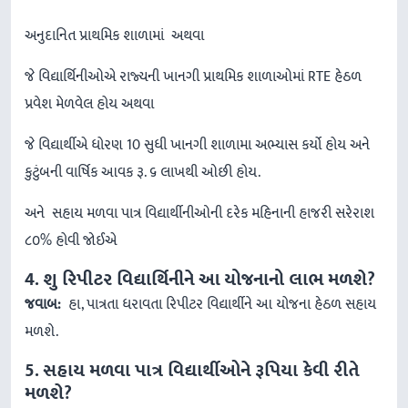
અનુદાનિત પ્રાથમિક શાળામાં અથવા
જે વિદ્યાર્થિનીઓએ રાજ્યની ખાનગી પ્રાથમિક શાળાઓમાં RTE હેઠળ
પ્રવેશ મેળવેલ હોય અથવા
જે વિદ્યાર્થીએ ધોરણ 10 સુધી ખાનગી શાળામા અભ્યાસ કર્યો હોય અને
કુટુંબની વાર્ષિક આવક રૂ. ૬ લાખથી ઓછી હોય.
અને સહાય મળવા પાત્ર વિદ્યાર્થીનીઓની દરેક મહિનાની હાજરી સરેરાશ
૮૦% હોવી જોઈએ
4. શુ રિપીટર વિદ્યાર્થિનીને આ યોજનાનો લાભ મળશે?
જવાબ:
હા, પાત્રતા ધરાવતા રિપીટર વિદ્યાર્થીને આ યોજના હેઠળ સહાય
મળશે.
5. સહાય મળવા પાત્ર વિદ્યાર્થીઓને રૂપિયા કેવી રીતે
મળશે?