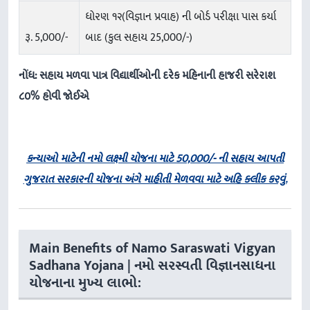
ધોરણ ૧૨(વિજ્ઞાન પ્રવાહ) ની બોર્ડ પરીક્ષા પાસ કર્યા
રૂ. 5,000/-
બાદ (કુલ સહાય 25,000/-)
નોંધ: સહાય મળવા પાત્ર વિદ્યાર્થીઓની દરેક મહિનાની હાજરી સરેરાશ
૮૦% હોવી જોઈએ
કન્યાઓ માટેની નમો લક્ષ્મી યોજના માટે 50,000/- ની સહાય આપતી
ગુજરાત સરકારની યોજના અંગે માહીતી મેળવવા માટે અહિ ક્લીક કરવું.
Main Benefits of Namo Saraswati Vigyan
Sadhana Yojana | નમો સરસ્વતી વિજ્ઞાનસાધના
યોજનાના મુખ્ય લાભો: