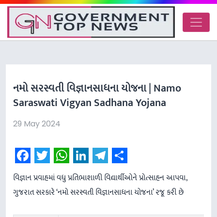
નમો સરસ્વતી વિજ્ઞાનસાધના યોજના | Namo
Saraswati Vigyan Sadhana Yojana
29 May 2024
Facebook
Twitter
WhatsApp
LinkedIn
Telegram
Share
વિજ્ઞાન પ્રવાહમાં વધુ પ્રતિભાશાળી વિદ્યાર્થીઓને પ્રોત્સાહન આપવા,
ગુજરાત સરકારે ‘નમો સરસ્વતી વિજ્ઞાનસાધના યોજના’ રજૂ કરી છે