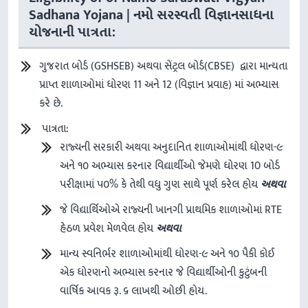
Sadhana Yojana | નમો સરસ્વતી વિજ્ઞાનસાધના
યોજનાની પાત્રતા:
ગુજરાત બોર્ડ (GSHSEB) અથવા સેંટ્રલ બોર્ડ(CBSE) દ્વારા માન્યતા
પ્રાપ્ત શાળાઓમાં ધોરણ 11 અને 12 (વિજ્ઞાન પ્રવાહ) માં અભ્યાસ
કરે છે.
પાત્રતા:
રાજ્યની સરકારી અથવા અનુદાનિત શાળાઓમાંથી ધોરણ-૯
અને ૧૦ અભ્યાસ કરનાર વિદ્યાર્થીઓ જેમણે ધોરણ 10 બોર્ડ
પરીક્ષામાં ૫૦% કે તેથી વધુ ગુણ સાથે પૂર્ણ કરેલ હોય
અથવા
જે વિદ્યાર્થિઓએ રાજ્યની ખાનગી પ્રાથમિક શાળાઓમાં RTE
હેઠળ પ્રવેશ મેળવેલ હોય
અથવા
માન્ય સ્વનિર્ભર શાળાઓમાંથી ધોરણ-૯ અને ૧૦ પૈકી કોઈ
એક ધોરણનો અભ્યાસ કરનાર જે વિદ્યાર્થીઓની કુટુંબની
વાર્ષિક આવક રૂ. ૬ લાખથી ઓછી હોય.