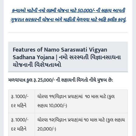
કન્યાઓ માટેની નમો લક્ષ્મી યોજના માટે 50,000/- ની સહાય આપતી
ગુજરાત સરકારની યોજના અંગે માહીતી મેળવવા માટે અહિ ક્લીક કરવું.
Features of Namo Saraswati Vigyan
Sadhana Yojana | નમો સરસ્વતી વિજ્ઞાનસાધના
યોજનાની વિશેષતાઓ
મળવાપાત્ર કુલ રૂ. 25,૦૦૦/- ની સહાયની વિગતો નીચે મુજબ છે:
રૂ. 1000/-
ધોરણ ૧૧(વિજ્ઞાન પ્રવાહ)માં ૧૦ માસ માટે (કુલ
દર મહિને
સહાય 10,000/-)
રૂ. 1000/-
ધોરણ ૧૨(વિજ્ઞાન પ્રવાહ)માં ૧૦ માસ માટે (કુલ સહાય
દર મહિને
20,000/-)