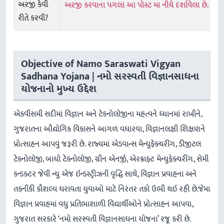
અરજી કેવી
અરજી કરવાના પગલા આ પોસ્ટ મા નીચે દર્શાવેલા છે.
રીતે કરવી?
Objective of Namo Saraswati Vigyan
Sadhana Yojana | નમો સરસ્વતી વિજ્ઞાનસાધના
યોજનાનો મુખ્ય ઉદ્દેશ
એકવીસમી સદીમાં વિજ્ઞાન અને ટેકનોલોજીના મહત્વને ધ્યાનમાં રાખીને,
ગુજરાતના ઔદ્યોગિક વિકાસને આગળ વધારવા, વિજ્ઞાનલક્ષી શિક્ષણને
પ્રોત્સાહન આપવું જરૂરી છે. રાજ્યમાં એડવાન્સ મેન્યુફેક્ચરીંગ, ડીજીટલ
ટેક્નોલોજી, બાયો ટેક્નોલોજી, ગ્રીન એનર્જી, એરક્રાફ્ટ મેન્યુફેક્ચરીંગ, સેમી
કન્ડક્ટર જેવી ન્યુ એજ ઇન્ડસ્ટ્રીઝની વૃદ્ધિ સાથે, વિજ્ઞાન પ્રવાહના અને
તકનીકી કૌશલ્ય ધરાવતા યુવાઓ માટે નિરંતર તકો ઉભી થઇ રહી છે.જેમા
વિજ્ઞાન પ્રવાહમાં વધુ પ્રતિભાશાળી વિદ્યાર્થીઓને પ્રોત્સાહન આપવા,
ગુજરાત સરકારે ‘નમો સરસ્વતી વિજ્ઞાનસાધના યોજના’ રજૂ કરી છે.