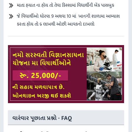
માતા હયાત ના હોય તો તેવા કિસ્સામાં વિધાર્થીની બેંક પાસબુક
જે વિધાર્થીઓ ધોરણ 9 અથવા 10 માં ખાનગી શાળામા અભ્યાસ
કરતા હોય તો ૬ લાખથી ઓછી આવકનો દાખલો
વારંવાર પૂછાતા પ્રશ્નો - FAQ