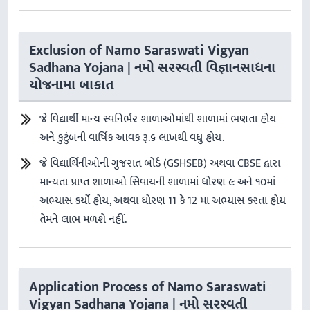
Exclusion of Namo Saraswati Vigyan
Sadhana Yojana | નમો સરસ્વતી વિજ્ઞાનસાધના
યોજનામા બાકાત
જે વિદ્યાર્થી માન્ય સ્વનિર્ભર શાળાઓમાંથી શાળામાં ભણતા હોય
અને કુટુંબની વાર્ષિક આવક રૂ.૬ લાખથી વધુ હોય.
જે વિદ્યાર્થિનીઓની ગુજરાત બોર્ડ (GSHSEB) અથવા CBSE દ્વારા
માન્યતા પ્રાપ્ત શાળાઓ સિવાયની શાળામાં ધોરણ ૯ અને ૧૦માં
અભ્યાસ કર્યો હોય, અથવા ધોરણ 11 કે 12 મા અભ્યાસ કરતા હોય
તેમને લાભ મળશે નહીં.
Application Process of Namo Saraswati
Vigyan Sadhana Yojana | નમો સરસ્વતી