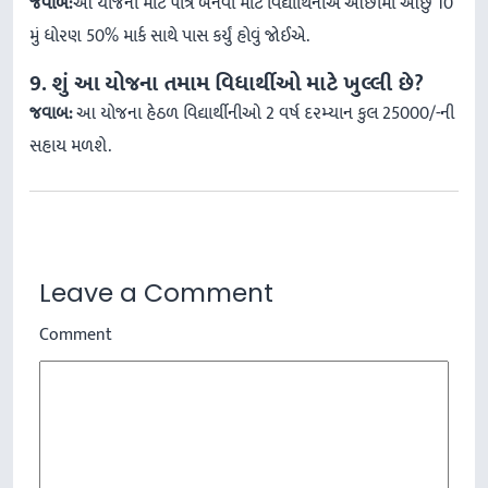
જવાબ:
આ યોજના માટે પાત્ર બનવા માટે વિદ્યાર્થિનીએ ઓછામાં ઓછું 10
મું ધોરણ 50% માર્ક સાથે પાસ કર્યું હોવું જોઈએ.
9. શું આ યોજના તમામ વિધાર્થીઓ માટે ખુલ્લી છે?
જવાબ:
આ યોજના હેઠળ વિદ્યાર્થીનીઓ 2 વર્ષ દરમ્યાન કુલ 25000/-ની
સહાય મળશે.
Leave a Comment
Comment