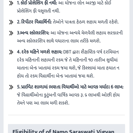
1. કોઈ પ્રોસેસિંગ ફી નથી:
આ યોજના લોન અરજી માટે કોઈ
પ્રોસેસિંગ ફી વસૂલતી નથી.
2. રિપીટર વિદ્યાર્થિની:
તેઓને પાત્રતા હેઠળ સહાય મળતી રહેશે.
3.અન્ય સ્કોલરશિપ:
આ યોજના અન્વયે મેળવેલી સહાય સરકારની
અન્ય સ્કોલરશિપ સાથે વધારાના લાભ તરીકે મળશે.
4. દરેક મહિને મળશે સહાય:
DBT દ્વારા શૈક્ષણિક વર્ષ દરમિયાન
દરેક મહિનાની સહાયની રકમ જે તે મહિનાની ૧૦ તારીખ સુધીમાં
માતાના બેન્ક ખાતામાં રકમ જમા થશે, જે કિસ્સામાં માતા હયાત ન
હોય તો રકમ વિદ્યાર્થીના બેન્ક ખાતામાં જમા થશે.
5. પ્રાઈવેટ શાળામાં ભણતા વિધાર્થીઓ માટે આવક મર્યાદા 6 લાખ:
જે વિદ્યાર્થીઓના કુટુંબની વાર્ષિક આવક રૂ. ૬ લાખથી ઓછી હોય
તેમને પણ આ લાભ મળી શકશે.
Eligibility of of Namo Saraswati Vigyan