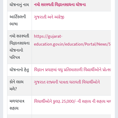
યોજનાનું નામ
નમો સરસ્વતી વિજ્ઞાનસાધના યોજના
આર્ટિકલની
ગુજરાતી અને અંગ્રેજી
ભાષા
નમો સરસ્વતી
https://gujarat-
વિજ્ઞાનસાધના
education.gov.in/education/Portal/News/529
યોજનાનો
પરિપત્ર
યોજનાનો હેતુ
વિજ્ઞાન પ્રવાહમાં વધુ પ્રતિભાશાળી વિદ્યાર્થીઓને પ્રોત્સા
કોને લાભ
ગુજરાત રાજ્યની પાત્રતા ધરાવતી વિધાર્થીઓને
મળે?
મળવાપાત્ર
વિધાર્થીઓને કુલરૂ. 25,000/- ની સહાય ની સહાય મળવાપા
સહાય