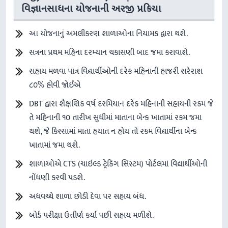
વિજ્ઞાનસાધના યોજનાની અરજી પ્રક્રિયા
આ યોજનાનું અમલીકરણ શાળાઓના નિયામક દ્વારા થશે.
સત્રના પ્રથમ મહિના દરમ્યાન ચકાસણી બાદ જમા કરાવાશે.
સહાય મળવા પાત્ર વિદ્યાર્થીઓની દરેક મહિનાની હાજરી સરેરાશ
૮૦% હોવી જોઈએ
DBT દ્વારા શૈક્ષણિક વર્ષ દરમિયાન દરેક મહિનાની સહાયની રકમ જે
તે મહિનાની ૧૦ તારીખ સુધીમાં માતાના બેન્ક ખાતામાં રકમ જમા
થશે, જે કિસ્સામાં માતા હયાત ન હોય તો રકમ વિદ્યાર્થીના બેન્ક
ખાતામાં જમા થશે.
શાળાઓએ CTS (ચાઇલ્ડ ટ્રેકિંગ સિસ્ટમ) પોર્ટલમાં વિદ્યાર્થીઓની
નોંધણી કરવી પડશે.
અધવચ્ચે શાળા છોડી દેવા પર સહાય બંધ.
બોર્ડ પરીક્ષા ઉત્તીર્ણ કર્યા પછી સહાય મળીશે.