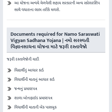
આ યોજના અન્વયે મેળવેલી સહાય સરકારની અન્ય સ્કોલરશિપ
સાથે વધારાના લાભ તરીકે મળશે.
Documents required for Namo Saraswati
Vigyan Sadhana Yojana | નમો સરસ્વતી
વિજ્ઞાનસાધના યોજના માટે જરૂરી દસ્તાવેજો
જરૂરી દસ્તાવેજોની યાદી
વિદ્યાર્થીનું આધાર કાર્ડ
વિધાર્થીની માતાનું આધાર કાર્ડ
જન્મનું પ્રમાણપત્ર
શાળા બોનાફાઇડ પ્રમાણપત્ર
વિધાર્થીની માતાની બેંક પાસબુક