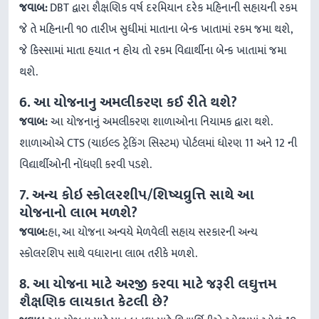
જવાબ:
DBT દ્વારા શૈક્ષણિક વર્ષ દરમિયાન દરેક મહિનાની સહાયની રકમ
જે તે મહિનાની ૧૦ તારીખ સુધીમાં માતાના બેન્ક ખાતામાં રકમ જમા થશે,
જે કિસ્સામાં માતા હયાત ન હોય તો રકમ વિદ્યાર્થીના બેન્ક ખાતામાં જમા
થશે.
6. આ યોજનાનુ અમલીકરણ કઈ રીતે થશે?
જવાબ:
આ યોજનાનું અમલીકરણ શાળાઓના નિયામક દ્વારા થશે.
શાળાઓએ CTS (ચાઇલ્ડ ટ્રેકિંગ સિસ્ટમ) પોર્ટલમાં ધોરણ 11 અને 12 ની
વિદ્યાર્થીઓની નોંધણી કરવી પડશે.
7. અન્ય કોઇ સ્કોલરશીપ/શિષ્યવ્રુત્તિ સાથે આ
યોજનાનો લાભ મળશે?
જવાબ:
હા, આ યોજના અન્વયે મેળવેલી સહાય સરકારની અન્ય
સ્કોલરશિપ સાથે વધારાના લાભ તરીકે મળશે.
8. આ યોજના માટે અરજી કરવા માટે જરૂરી લઘુત્તમ
શૈક્ષણિક લાયકાત કેટલી છે?