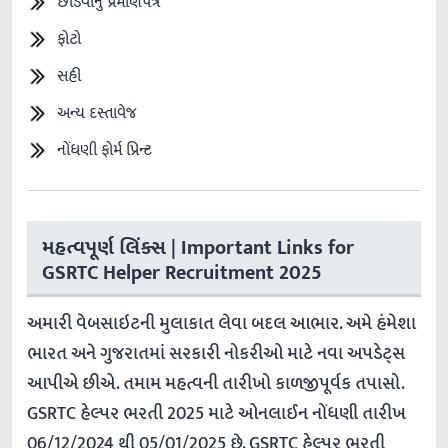
છોડવાનું પ્રમાણપત્ર
ફોટો
સહી
અન્ય દસ્તાવેજ
નોંધણી ફોર્મ પ્રિન્ટ
મહત્વપૂર્ણ લિંક્સ | Important Links for
GSRTC Helper Recruitment 2025
અમારી વેબસાઇટની મુલાકાત લેવા બદલ આભાર. અમે હંમેશા
ભારત અને ગુજરાતમાં સરકારી નોકરીઓ માટે નવા અપડેટ્સ
આપીએ છીએ. તમામ મહત્વની તારીખો કાળજીપૂર્વક તપાસો.
GSRTC હેલ્પર ભરતી 2025 માટે ઓનલાઈન નોંધણી તારીખ
06/12/2024 થી 05/01/2025 છે. GSRTC હેલ્પર ભરતી