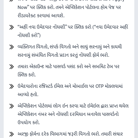
Now” પર ક્લિક કરો. તમને એપ્લિકેશન પોર્ટલના હોમ પેજ પર
રીડાયરેક્ટ કરવામાં આવશે.
“અહીં નવા ઉમેદવાર નોંધણી” પર ક્લિક કરો (“નવા ઉમેદવાર અહીં
નોંધણી કરો”)
વ્યક્તિગત વિગતો, સંપર્ક વિગતો અને સાચું સરનામું અને કાયમી
સરનામું સંબંધિત વિગતો પ્રદાન કરતું નોંધણી ફોર્મ ભરો.
તમારા એકાઉન્ટ માટે પાસવર્ડ પસંદ કરો અને સબમિટ ટેબ પર
ક્લિક કરો.
ઉમેદવારોના રજિસ્ટર્ડ ઈમેલ અને મોબાઈલ પર OTP મોકલવામાં
આવ્યો હતો.
એપ્લિકેશન પોર્ટલમાં લોગ ઇન કરવા માટે ઇમેઇલ દ્વારા પ્રાપ્ત થયેલ
એપ્લિકેશન નંબર અને નોંધણી દરમિયાન બનાવેલ પાસવર્ડનો
ઉપયોગ કરો.
અરજી ફોર્મના દરેક વિભાગમાં જરૂરી વિગતો ભરો. તમારી સંચાર