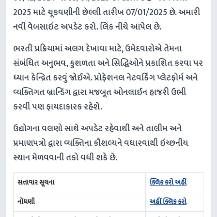
2025 માટે ચૂકવણીની છેલ્લી તારીખ 07/01/2025 છે. અમારી
નવી વેબસાઇટ અપડેટ કરો. લિંક નીચે આપેલ છે.
ભરતી પ્રક્રિયામાં અલગ દેખાવા માટે, ઉમેદવારોએ તેમના
સંબંધિત અનુભવ, કુશળતા અને સિદ્ધિઓને પ્રકાશિત કરવા પર
ધ્યાન કેન્દ્રિત કરવું જોઈએ. પ્રોફેશનલ નેટવર્કિંગ પ્લેટફોર્મ અને
વ્યક્તિગત બ્રાન્ડિંગ દ્વારા મજબૂત ઓનલાઈન હાજરી ઉભી
કરવી પણ ફાયદાકારક રહેશે.
ઉદ્યોગના વલણો સાથે અપડેટ રહેવાથી અને તાલીમ અને
પ્રમાણપત્રો દ્વારા વ્યક્તિના કૌશલ્યને વધારવાથી ઇચ્છનીય
સ્થાન મેળવવાની તકો વધી શકે છે.
સત્તાવાર સૂચના
ક્લિક કરો અહીં
નોંધણી
અહીં ક્લિક કરો