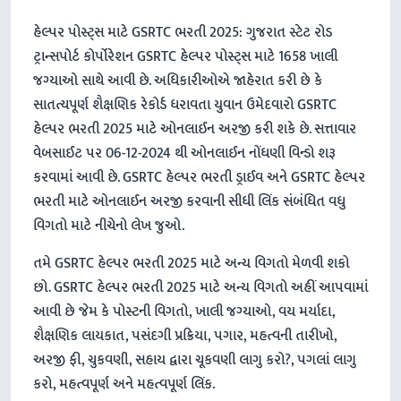
હેલ્પર પોસ્ટ્સ માટે GSRTC ભરતી 2025: ગુજરાત સ્ટેટ રોડ
ટ્રાન્સપોર્ટ કોર્પોરેશન GSRTC હેલ્પર પોસ્ટ્સ માટે 1658 ખાલી
જગ્યાઓ સાથે આવી છે. અધિકારીઓએ જાહેરાત કરી છે કે
સાતત્યપૂર્ણ શૈક્ષણિક રેકોર્ડ ધરાવતા યુવાન ઉમેદવારો GSRTC
હેલ્પર ભરતી 2025 માટે ઓનલાઈન અરજી કરી શકે છે. સત્તાવાર
વેબસાઈટ પર 06-12-2024 થી ઓનલાઈન નોંધણી વિન્ડો શરૂ
કરવામાં આવી છે. GSRTC હેલ્પર ભરતી ડ્રાઈવ અને GSRTC હેલ્પર
ભરતી માટે ઓનલાઈન અરજી કરવાની સીધી લિંક સંબંધિત વધુ
વિગતો માટે નીચેનો લેખ જુઓ.
તમે GSRTC હેલ્પર ભરતી 2025 માટે અન્ય વિગતો મેળવી શકો
છો. GSRTC હેલ્પર ભરતી 2025 માટે અન્ય વિગતો અહીં આપવામાં
આવી છે જેમ કે પોસ્ટની વિગતો, ખાલી જગ્યાઓ, વય મર્યાદા,
શૈક્ષણિક લાયકાત, પસંદગી પ્રક્રિયા, પગાર, મહત્વની તારીખો,
અરજી ફી, ચુકવણી, સહાય દ્વારા ચૂકવણી લાગુ કરો?, પગલાં લાગુ
કરો, મહત્વપૂર્ણ અને મહત્વપૂર્ણ લિંક.