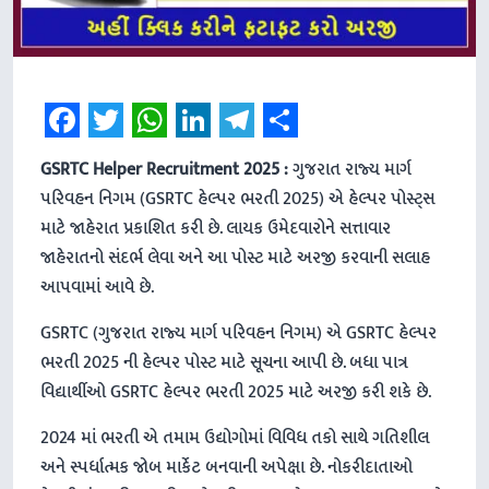
Facebook
Twitter
WhatsApp
LinkedIn
Telegram
Share
GSRTC Helper Recruitment 2025 :
ગુજરાત રાજ્ય માર્ગ
પરિવહન નિગમ (GSRTC હેલ્પર ભરતી 2025) એ હેલ્પર પોસ્ટ્સ
માટે જાહેરાત પ્રકાશિત કરી છે. લાયક ઉમેદવારોને સત્તાવાર
જાહેરાતનો સંદર્ભ લેવા અને આ પોસ્ટ માટે અરજી કરવાની સલાહ
આપવામાં આવે છે.
GSRTC (ગુજરાત રાજ્ય માર્ગ પરિવહન નિગમ) એ GSRTC હેલ્પર
ભરતી 2025 ની હેલ્પર પોસ્ટ માટે સૂચના આપી છે. બધા પાત્ર
વિદ્યાર્થીઓ GSRTC હેલ્પર ભરતી 2025 માટે અરજી કરી શકે છે.
2024 માં ભરતી એ તમામ ઉદ્યોગોમાં વિવિધ તકો સાથે ગતિશીલ
અને સ્પર્ધાત્મક જોબ માર્કેટ બનવાની અપેક્ષા છે. નોકરીદાતાઓ