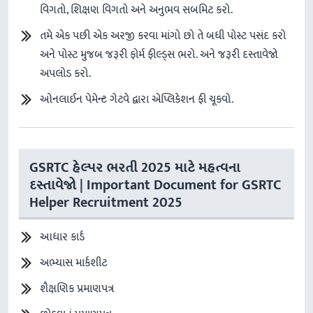
વિગતો, શિક્ષણ વિગતો અને અનુભવ સબમિટ કરો.
તમે એક પછી એક અરજી કરવા માંગો છો તે બધી પોસ્ટ પસંદ કરો
અને પોસ્ટ મુજબ જરૂરી ફોર્મ ફીલ્ડ્સ ભરો. અને જરૂરી દસ્તાવેજો
અપલોડ કરો.
ઓનલાઈન પેમેન્ટ ગેટવે દ્વારા એપ્લિકેશન ફી ચૂકવો.
GSRTC હેલ્પર ભરતી 2025 માટે મહત્વના
દસ્તાવેજો | Important Document for GSRTC
Helper Recruitment 2025
આધાર કાર્ડ
અભ્યાસ માર્કશીટ
શૈક્ષણિક પ્રમાણપત્ર