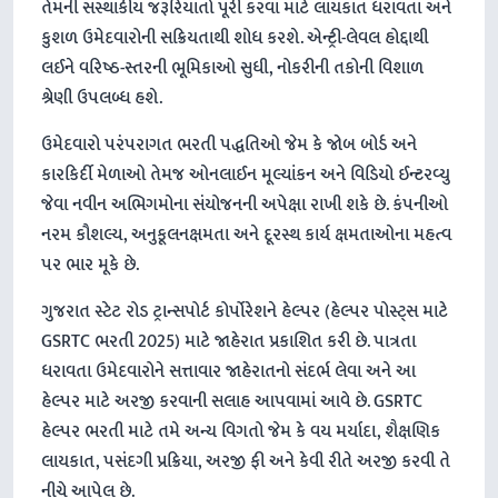
તેમની સંસ્થાકીય જરૂરિયાતો પૂરી કરવા માટે લાયકાત ધરાવતા અને
કુશળ ઉમેદવારોની સક્રિયતાથી શોધ કરશે. એન્ટ્રી-લેવલ હોદ્દાથી
લઈને વરિષ્ઠ-સ્તરની ભૂમિકાઓ સુધી, નોકરીની તકોની વિશાળ
શ્રેણી ઉપલબ્ધ હશે.
ઉમેદવારો પરંપરાગત ભરતી પદ્ધતિઓ જેમ કે જોબ બોર્ડ અને
કારકિર્દી મેળાઓ તેમજ ઓનલાઈન મૂલ્યાંકન અને વિડિયો ઈન્ટરવ્યુ
જેવા નવીન અભિગમોના સંયોજનની અપેક્ષા રાખી શકે છે. કંપનીઓ
નરમ કૌશલ્ય, અનુકૂલનક્ષમતા અને દૂરસ્થ કાર્ય ક્ષમતાઓના મહત્વ
પર ભાર મૂકે છે.
ગુજરાત સ્ટેટ રોડ ટ્રાન્સપોર્ટ કોર્પોરેશને હેલ્પર (હેલ્પર પોસ્ટ્સ માટે
GSRTC ભરતી 2025) માટે જાહેરાત પ્રકાશિત કરી છે. પાત્રતા
ધરાવતા ઉમેદવારોને સત્તાવાર જાહેરાતનો સંદર્ભ લેવા અને આ
હેલ્પર માટે અરજી કરવાની સલાહ આપવામાં આવે છે. GSRTC
હેલ્પર ભરતી માટે તમે અન્ય વિગતો જેમ કે વય મર્યાદા, શૈક્ષણિક
લાયકાત, પસંદગી પ્રક્રિયા, અરજી ફી અને કેવી રીતે અરજી કરવી તે
નીચે આપેલ છે.