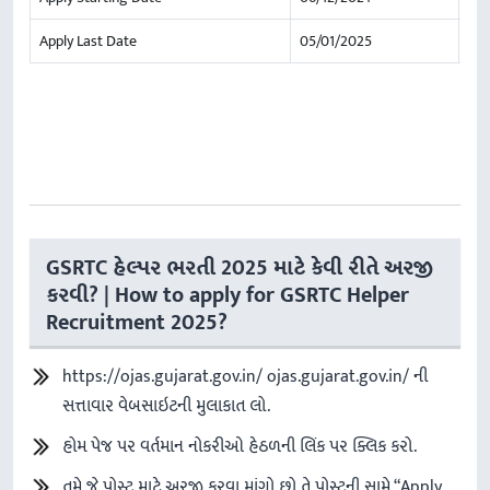
Apply Last Date
05/01/2025
GSRTC હેલ્પર ભરતી 2025 માટે કેવી રીતે અરજી
કરવી? | How to apply for GSRTC Helper
Recruitment 2025?
https://ojas.gujarat.gov.in/ ojas.gujarat.gov.in/ ની
સત્તાવાર વેબસાઇટની મુલાકાત લો.
હોમ પેજ પર વર્તમાન નોકરીઓ હેઠળની લિંક પર ક્લિક કરો.
તમે જે પોસ્ટ માટે અરજી કરવા માંગો છો તે પોસ્ટની સામે “Apply