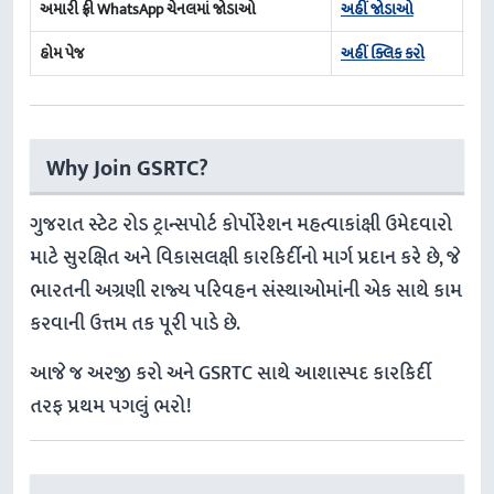
અમારી ફ્રી WhatsApp ચેનલમાં જોડાઓ
અહીં જોડાઓ
હોમ પેજ
અહીં ક્લિક કરો
Why Join GSRTC?
ગુજરાત સ્ટેટ રોડ ટ્રાન્સપોર્ટ કોર્પોરેશન મહત્વાકાંક્ષી ઉમેદવારો
માટે સુરક્ષિત અને વિકાસલક્ષી કારકિર્દીનો માર્ગ પ્રદાન કરે છે, જે
ભારતની અગ્રણી રાજ્ય પરિવહન સંસ્થાઓમાંની એક સાથે કામ
કરવાની ઉત્તમ તક પૂરી પાડે છે.
આજે જ અરજી કરો અને GSRTC સાથે આશાસ્પદ કારકિર્દી
તરફ પ્રથમ પગલું ભરો!