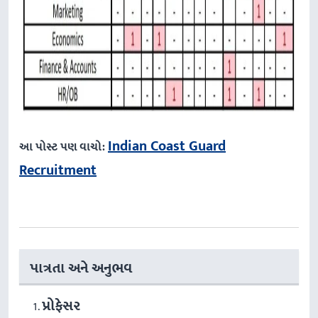
Indian Coast Guard
આ પોસ્ટ પણ વાચો:
Recruitment
પાત્રતા અને અનુભવ
પ્રોફેસર