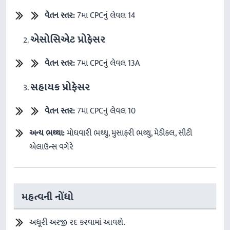
વેતન સ્તર:
7મા CPCનું લેવલ 14
એસોસિએટ પ્રોફેસર
વેતન સ્તર:
7મા CPCનું લેવલ 13A
સહાયક પ્રોફેસર
વેતન સ્તર:
7મા CPCનું લેવલ 10
અન્ય
ભથ્થા
:
મોઘવારી ભથ્થુ, મુસાફરી ભથ્થુ, મેડીકલ, સીટી
એલાઉન્સ વગેરે
મહત્વની નોંધો
અધૂરી અરજી રદ કરવામાં આવશે.