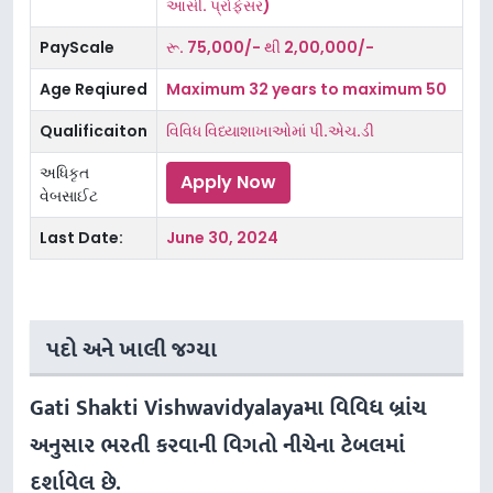
આસી. પ્રોફેસર)
PayScale
રૂ. 75,000/- થી 2,00,000/-
Age Reqiured
Maximum 32 years to maximum 50
Qualificaiton
વિવિધ વિધ્યાશાખાઓમાં પી.એચ.ડી
અધિકૃત
Apply Now
વેબસાઈટ
Last Date:
June 30, 2024
પદો અને ખાલી જગ્યા
Gati Shakti Vishwavidyalayaમા વિવિધ બ્રાંચ
અનુસાર ભરતી કરવાની વિગતો નીચેના ટેબલમાં
દર્શાવેલ છે.