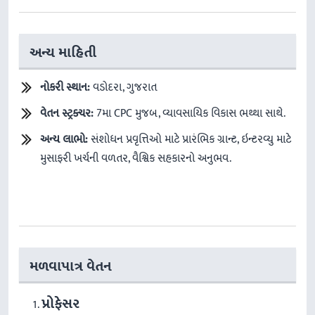
અન્ય માહિતી
નોકરી સ્થાન:
વડોદરા, ગુજરાત
વેતન સ્ટ્રક્ચર:
7મા CPC મુજબ, વ્યાવસાયિક વિકાસ ભથ્થા સાથે.
અન્ય લાભો:
સંશોધન પ્રવૃત્તિઓ માટે પ્રારંભિક ગ્રાન્ટ, ઇન્ટરવ્યુ માટે
મુસાફરી ખર્ચની વળતર, વૈશ્વિક સહકારનો અનુભવ.
મળવાપાત્ર વેતન
પ્રોફેસર