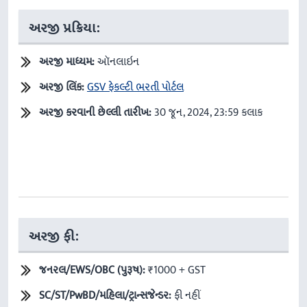
અરજી પ્રક્રિયા:
અરજી માધ્યમ:
ઑનલાઇન
અરજી લિંક:
GSV ફેકલ્ટી ભરતી પોર્ટલ
અરજી કરવાની છેલ્લી તારીખ:
30 જૂન, 2024, 23:59 કલાક
અરજી ફી:
જનરલ/
EWS/OBC (
પુરૂષ):
₹1000 + GST
SC/ST/PwBD/
મહિલા/ટ્રાન્સજેન્ડર:
ફી નહીં