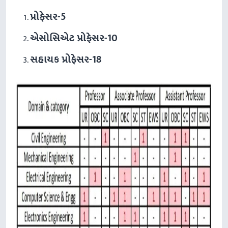
પ્રોફેસર
-5
એસોસિએટ પ્રોફેસર
-10
સહાયક પ્રોફેસર
-18