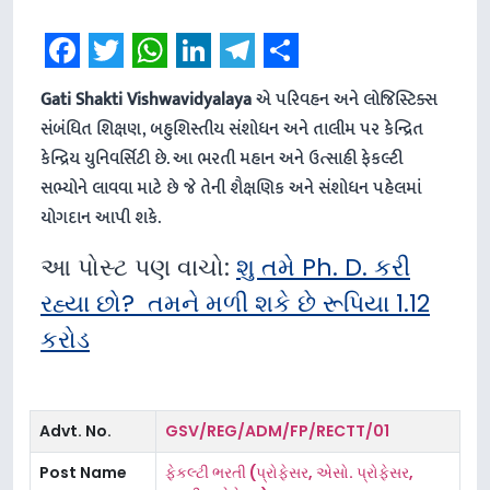
Facebook
Twitter
WhatsApp
LinkedIn
Telegram
Share
Gati Shakti Vishwavidyalaya
એ પરિવહન અને લોજિસ્ટિક્સ
સંબંધિત શિક્ષણ, બહુશિસ્તીય સંશોધન અને તાલીમ પર કેન્દ્રિત
કેન્દ્રિય યુનિવર્સિટી છે. આ ભરતી મહાન અને ઉત્સાહી ફેકલ્ટી
સભ્યોને લાવવા માટે છે જે તેની શૈક્ષણિક અને સંશોધન પહેલમાં
યોગદાન આપી શકે.
આ પોસ્ટ પણ વાચો:
શુ તમે Ph. D. કરી
રહ્યા છો? તમને મળી શકે છે રૂપિયા 1.12
કરોડ
Advt. No.
GSV/REG/ADM/FP/RECTT/01
Post Name
ફેકલ્ટી ભરતી (પ્રોફેસર, એસો. પ્રોફેસર,