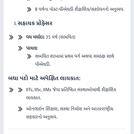
8 વર્ષના પોસ્ટ-પીએચડી શૈક્ષણિક/સંશોધનનો અનુભવ.
સહાયક પ્રોફેસર
વય મર્યાદા:
35 વર્ષ (સંભવિત)
પાત્રતા:
સંબંધિત શાખામાં પ્રથમ વર્ગ અથવા સમકક્ષ સાથે
પીએચડી.
બધા પદો માટે અપેક્ષિત લાયકાત:
IITs, IISc, IIMs જેવા પ્રતિષ્ઠિત સંસ્થાઓમાંથી શૈક્ષણિક
લાયકાત.
ઓનલાઇન શિક્ષણ, સંસ્થા નિર્માણ અને આંતરરાષ્ટ્રીય
સહકારનો અનુભવ.