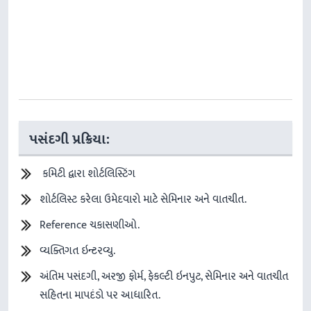
પસંદગી પ્રક્રિયા:
કમિટી દ્વારા શોર્ટલિસ્ટિંગ
શોર્ટલિસ્ટ કરેલા ઉમેદવારો માટે સેમિનાર અને વાતચીત.
Reference ચકાસણીઓ.
વ્યક્તિગત ઇન્ટરવ્યુ.
અંતિમ પસંદગી, અરજી ફોર્મ, ફેકલ્ટી ઇનપુટ, સેમિનાર અને વાતચીત
સહિતના માપદંડો પર આધારિત.