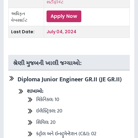
સર્ટીફીકેટ
અધિકૃત
Apply Now
વેબસાઈટ
Last Date:
July 04, 2024
શ્રેણી મુજબની ખાલી જગ્યાઓ:
Diploma Junior Engineer GR.II (JE GR.II)
શાખાઓ
:
મિકેનિકલ: 10
ઇલેક્ટ્રિકલ: 20
સિવિલ: 20
કંટ્રોલ અને ઇન્સ્ટ્રુમેન્ટેશન (C&I): 02