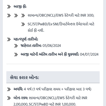
અરજી
ફી
:
સામાન્ય/OBC(NCL)/EWS કેટેગરી માટે INR 300;
SC/ST/PwBD/Ex-SM/ડિપાર્ટમેન્ટલ ઉમેદવારો માટે
કોઈ ફી નથી.
મહત્વપૂર્ણ
તારીખો
:
જાહેરાત
તારીખ
:
05/06/2024
અરજી
માટેની
અંતિમ
તારીખ
અને
ફી
ચુકવણી
:
04/07/2024
સેવા કરાર બોન્ડ:
અવધિ
:
4 વર્ષ (1 વર્ષ પરીક્ષણ સમય + પરીક્ષણ બાદ 3 વર્ષ)
બોન્ડ
રકમ
:
સામાન્ય/OBC(NCL)/EWS કેટેગરી માટે INR
2,00,000, SC/ST/PwBD માટે INR 1,00,000.