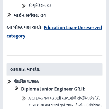
કોમ્યુનિકેશન: 02
માઇન
સર્વેયર: 04
આ પોસ્ટ પણ વાચો:
Education Loan-Unreserved
category
લાયકાત માપદંડ:
શૈક્ષણિક
લાયકાત
:
Diploma Junior Engineer
GR.II:
AICTE/માન્યતા ધરાવતી સંસ્થામાંથી સંબંધિત ઇજનેરી
શાખાઓમાં ત્રણ વર્ષનો પૂર્ણ-સમય ડિપ્લોમા (મિકેનિકલ,