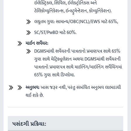
ઇલેક્ટ્રિકલ, સિવિલ, ઇલેક્ટ્રોનિક્સ અને
ટેલિકોમ્યુનિકેશન્સ, ઇન્સ્ટ્રુમેન્ટેશન, કોમ્યુનિકેશન).
લઘુતમ ગુણ: સામાન્ય/OBC(NCL)/EWS માટે 65%,
SC/ST/PwBD માટે 60%.
માઈન
સર્વેયર
:
DGMSમાંથી સર્વેયરની પાત્રતાનો પ્રમાણપત્ર સાથે 65%
ગુણ સાથે મેટ્રિક્યુલેશન અથવા DGMSમાંથી સર્વેયરની
પાત્રતાનો પ્રમાણપત્ર સાથે માઇનિંગ/માઇનિંગ સર્વેયિંગમાં
65% ગુણ સાથે ડિપ્લોમા.
અનુભવ
:
ખાસ જરૂર નથી, પરંતુ સંબંધિત અનુભવ લાભદાયી
થઈ શકે છે.
પસંદગી પ્રક્રિયા: