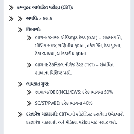
કમ્પ્યુટર
આધારિત
પરીક્ષા
(CBT):
અવધિ
:
2 કલાક
વિભાગો
:
ભાગ-I: જનરલ એપ્ટિટ્યુડ ટેસ્ટ (GAT) – શબ્દસંપત્તિ,
મૌખિક સમજ, ગણિતીય ક્ષમતા, તર્કશક્તિ, ડેટા પુરતા,
ડેટા વ્યાખ્યા, આંકડાકીય ક્ષમતા.
ભાગ-II: ટેકનિકલ નોલેજ ટેસ્ટ (TKT) – સંબંધિત
શાખાના વિશિષ્ટ પ્રશ્નો.
લાયકાત
ગુણ
:
સામાન્ય/OBC(NCL)/EWS: દરેક ભાગમાં 50%
SC/ST/PwBD: દરેક ભાગમાં 40%
દસ્તાવેજ
ચકાસણી
:
CBTમાંથી શોર્ટલિસ્ટ કરાયેલા ઉમેદવારો
દસ્તાવેજ ચકાસણી અને મેડિકલ પરીક્ષા માટે પસાર થશે.