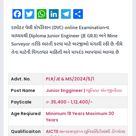
Facebook
Twitter
WhatsApp
LinkedIn
Telegram
Share
દામોદર વેલી કોર્પોરેશન (DVC) online Examinationના
માધ્યમથી Diploma Junior Engineer (JE GR.II) અને Mine
Surveyor તરીકે ભરતી કરવા માટે અરજીઓ મંગાવી રહી છે. નીચે
તેના માટેની વિગતવાર માહિતી અને માપદંડ આપવામાં આવ્યા છે
Advt. No.
PLR/JE & MS/2024/5/1
Post Name
Junior Enggineer | જુનિયર એન્જીનીયર
PayScale
રૂ.35,400 - 1,12,400/-
Age Reqiured
Minimum 18 Years Maximum 30
Years
Qualificaiton
AICTE માન્યતાપ્રાપ્ત યુનિવર્સિટીમાંથી ડીપ્લોમા