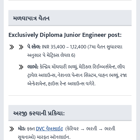
મળવાપાત્ર વેતન
Exclusively Diploma Junior Engineer post:
પે
સ્કેલ
:
INR 35,400 – 1,12,400 (7મા વેતન સુધારણા
અનુસાર પે મેટ્રિક્સ લેવલ 6)
લાભો
:
કેન્દ્રિય મોંઘવારી ભથ્થું, મેડિકલ રિઈમ્બર્સમેન્ટ, લીવ
ટ્રાવેલ અલાઉન્સ, નેશનલ પેન્શન સિસ્ટમ, વાહન ભથ્થું, રજા
એન્કેશમેન્ટ, હાઉસ રેન્ટ અલાઉન્સ વગેરે.
અરજી કરવાની પ્રકિયા:
મોડ
:
ફક્ત
DVC વેબસાઇટ
(કેરિયર → ભરતી → ભરતી
સૂચનાઓ) મારફત ઑનલાઇન.