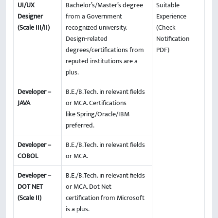
UI/UX
Bachelor’s/Master’s degree
Suitable
Designer
from a Government
Experience
(Scale III/II)
recognized university.
(Check
Design-related
Notification
degrees/certifications from
PDF)
reputed institutions are a
plus.
Developer –
B.E./B.Tech. in relevant fields
JAVA
or MCA. Certifications
like Spring/Oracle/IBM
preferred.
Developer –
B.E./B.Tech. in relevant fields
COBOL
or MCA.
Developer –
B.E./B.Tech. in relevant fields
DOT NET
or MCA. Dot Net
(Scale II)
certification from Microsoft
is a plus.