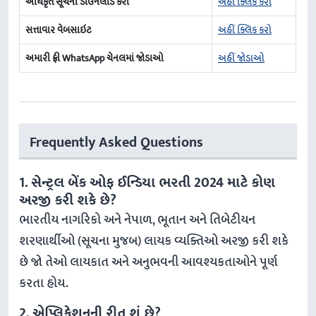
અધિકૃત સૂચના ડાઉનલોડ કરો
અહીં ક્લિક કરો
સત્તાવાર વેબસાઇટ
અહીં ક્લિક કરો
અમારી ફ્રી WhatsApp ચેનલમાં જોડાઓ
અહીં જોડાઓ
Frequently Asked Questions
1. સેન્ટ્રલ બેંક ઓફ ઈન્ડિયા ભરતી 2024 માટે કોણ
અરજી કરી શકે છે?
ભારતીય નાગરિકો અને નેપાળ, ભૂતાન અને તિબેટીયન
શરણાર્થીઓ (સૂચના મુજબ) લાયક વ્યક્તિઓ અરજી કરી શકે
છે જો તેઓ લાયકાત અને અનુભવની આવશ્યકતાઓને પૂર્ણ
કરતા હોય.
2. એપ્લિકેશનની રીત શું છે?