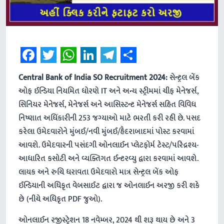
Facebook
Twitter
WhatsApp
LinkedIn
Telegram
Share
Central Bank of India SO Recruitment 2024:
સેન્ટ્રલ બેંક
ઓફ ઈન્ડિયા નિયમિત ધોરણે IT અને અન્ય સ્ટ્રીમમાં ચીફ મેનેજર્સ,
સિનિયર મેનેજર્સ, મેનેજર્સ અને આસિસ્ટન્ટ મેનેજર્સ સહિત વિવિધ
નિષ્ણાત અધિકારીની 253 જગ્યાઓ માટે ભરતી કરી રહી છે. પસંદ
કરેલા ઉમેદવારોને મુંબઈ/નવી મુંબઈ/હૈદરાબાદમાં પોસ્ટ કરવામાં
આવશે. ઉમેદવારની પસંદગી ઓનલાઈન પ્લેટફોર્મ ટેસ્ટ/પરિદ્રશ્ય-
આધારિત કસોટી અને વ્યક્તિગત ઈન્ટરવ્યુ દ્વારા કરવામાં આવશે.
લાયક અને રુચિ ધરાવતા ઉમેદવારો માત્ર સેન્ટ્રલ બેંક ઓફ
ઈન્ડિયાની અધિકૃત વેબસાઈટ દ્વારા જ ઓનલાઈન અરજી કરી શકે
છે (નીચે અધિકૃત PDF જુઓ).
ઓનલાઈન રજીસ્ટ્રેશન 18 નવેમ્બર, 2024 થી શરૂ થાય છે અને 3