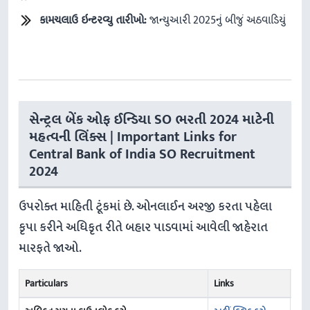
કામચલાઉ ઇન્ટરવ્યુ તારીખો:
જાન્યુઆરી 2025નું બીજું અઠવાડિયું
સેન્ટ્રલ બેંક ઓફ ઈન્ડિયા SO ભરતી 2024 માટેની
મહત્વની લિંક્સ | Important Links for
Central Bank of India SO Recruitment
2024
ઉપરોક્ત માહિતી ટૂંકમાં છે. ઓનલાઈન અરજી કરતા પહેલા
કૃપા કરીને અધિકૃત રીતે બહાર પાડવામાં આવેલી જાહેરાત
મારફતે જાઓ.
Particulars
Links