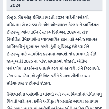
2024
સેન્ટ્રલ બેંક ઓફ ઈન્ડિયા ભરતી 2024 માટેની પસંદગી
પ્રક્રિયામાં બે તબક્કા છે: એક ઓનલાઈન ટેસ્ટ અને વ્યક્તિગત
ઈન્ટરવ્યુ. ઓનલાઈન ટેસ્ટ 14 ડિસેમ્બર, 2024 ના રોજ
નિર્ધારિત ઉમેદવારોના વ્યાવસાયિક જ્ઞાન, તર્ક અને જથ્થાત્મક
અભિરુચિનું મૂલ્યાંકન કરશે. ટૂંકી સૂચિબદ્ધ ઉમેદવારોને
ઇન્ટરવ્યુ માટે આમંત્રિત કરવામાં આવશે, જે કામચલાઉ રીતે
જાન્યુઆરી 2025 ના બીજા સપ્તાહમાં યોજાશે. અંતિમ
પસંદગીમાં પ્રદર્શનના આધારે કરવામાં આવશે. બંને કિસ્સાઓ.
સ્ટેપ બાય સ્ટેપ, એ સુનિશ્ચિત કરીને કે માત્ર સૌથી લાયક
પ્રોફેશનલ્સ જ ટીમમાં જોડાય.
ઉમેદવારોના પસંદગીના ધોરણો અને અન્ય વિગતો સંબંધિત વધુ
વિગતો માટે, કૃપા કરીને અધિકૃત વેબસાઇટ અથવા સત્તાવાર
રીતે બહાર પાડવામાં આવેલી જાહેરાત (નીચે આપેલ લિંક/ PDF