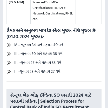
(PS & APM)
Science/IT or MCA.
Certifications: ITIL, SAFe,
Network Certifications, RHEL,
etc.
ઉંમર અને અનુભવ માપદંડ સ્કેલ મુજબ નીચે મુજબ છે
(01.10.2024 મુજબ):-
IV – ન્યૂનતમ 34 અને મહત્તમ 40 વર્ષ
III – ન્યૂનતમ 30 અને મહત્તમ 38 વર્ષ
II – ન્યૂનતમ 27 અને મહત્તમ 33 વર્ષ
I – ન્યૂનતમ 23 અને મહત્તમ 27 વર્ષ
સેન્ટ્રલ બેંક ઓફ ઈન્ડિયા SO ભરતી 2024 માટે
પસંદગી પ્રક્રિયા | Selection Process for
Central Bank of India SO Recruitment