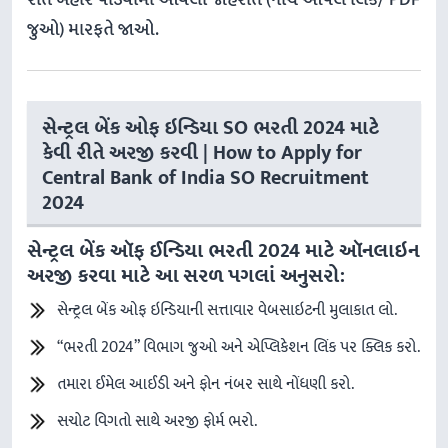
જુઓ) મારફતે જાઓ.
સેન્ટ્રલ બેંક ઓફ ઇન્ડિયા SO ભરતી 2024 માટે
કેવી રીતે અરજી કરવી | How to Apply for
Central Bank of India SO Recruitment
2024
સેન્ટ્રલ બેંક ઑફ ઈન્ડિયા ભરતી 2024 માટે ઑનલાઇન
અરજી કરવા માટે આ સરળ પગલાં અનુસરો:
સેન્ટ્રલ બેંક ઓફ ઇન્ડિયાની સત્તાવાર વેબસાઇટની મુલાકાત લો.
“ભરતી 2024” વિભાગ જુઓ અને એપ્લિકેશન લિંક પર ક્લિક કરો.
તમારા ઈમેલ આઈડી અને ફોન નંબર સાથે નોંધણી કરો.
સચોટ વિગતો સાથે અરજી ફોર્મ ભરો.